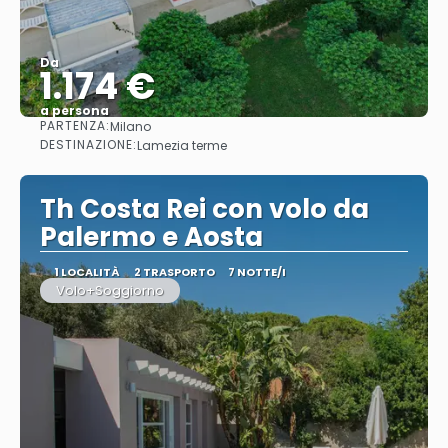
Da
1.174 €
a persona
PARTENZA:
Milano
Vedere
DESTINAZIONE:
Lamezia terme
Th Costa Rei con volo da
Palermo e Aosta
1 LOCALITÀ
2 TRASPORTO
7 NOTTE/I
Volo+Soggiorno