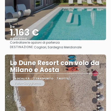
Da
1.163 €
a persona
Controllare le opzioni di partenza
Vedere
DESTINAZIONE:
Cagliari, Sardegna Meridionale
Le Dune Resort con volo da
Milano e Aosta
1 LOCALITÀ
2 TRASPORTO
7 NOTTE/I
Volo+Soggiorno