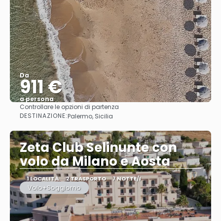
Da
911 €
a persona
Controllare le opzioni di partenza
Vedere
DESTINAZIONE:
Palermo, Sicilia
Zeta Club Selinunte con
volo da Milano e Aosta
1 LOCALITÀ
2 TRASPORTO
7 NOTTE/I
Volo+Soggiorno