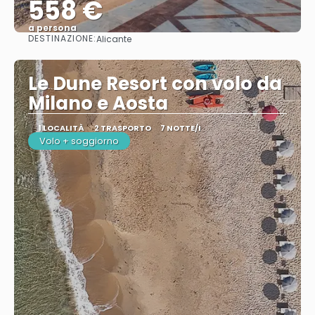
558 €
a persona
DESTINAZIONE:
Alicante
Vedere
Le Dune Resort con volo da
Milano e Aosta
1 LOCALITÀ
2 TRASPORTO
7 NOTTE/I
Volo + soggiorno