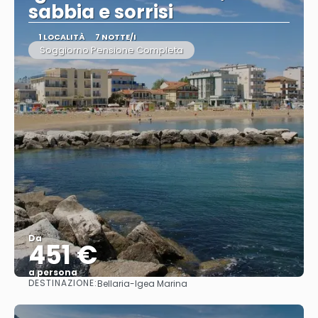
sabbia e sorrisi
1 LOCALITÀ
7 NOTTE/I
Soggiorno Pensione Completa
Da
451 €
a persona
DESTINAZIONE:
Bellaria-Igea Marina
Vedere