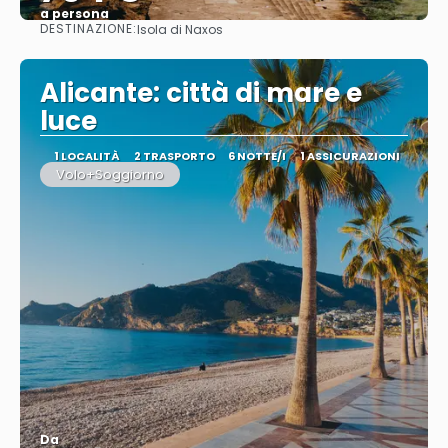
a persona
DESTINAZIONE:
Isola di Naxos
Vedere
Alicante: città di mare e
luce
1 LOCALITÀ
2 TRASPORTO
6 NOTTE/I
1 ASSICURAZIONI
Volo+Soggiorno
Da