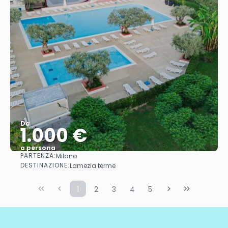
Da
1.000 €
a persona
PARTENZA:
Milano
Vedere
DESTINAZIONE:
Lamezia terme
1
2
3
4
5