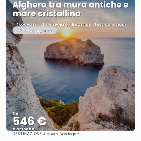
Alghero tra mura antiche e
mare cristallino
1 LOCALITÀ
2 TRASPORTO
6 NOTTE/I
1 ASSICURAZIONI
Volo+Soggiorno
Da
546 €
a persona
DESTINAZIONE:
Alghero, Sardegna
Vedere