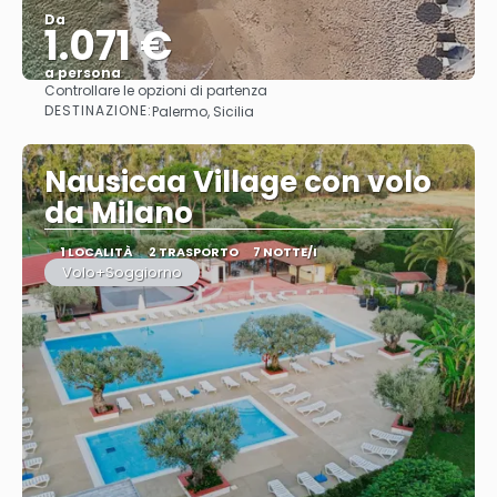
Da
1.071 €
a persona
Controllare le opzioni di partenza
Vedere
DESTINAZIONE:
Palermo, Sicilia
Nausicaa Village con volo
da Milano
1 LOCALITÀ
2 TRASPORTO
7 NOTTE/I
Volo+Soggiorno