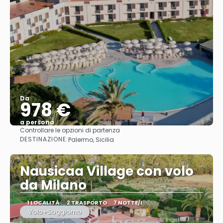
Da
978 €
a persona
Controllare le opzioni di partenza
Vedere
DESTINAZIONE:
Palermo, Sicilia
Nausicaa Village con volo
da Milano
1 LOCALITÀ
2 TRASPORTO
7 NOTTE/I
Volo+Soggiorno