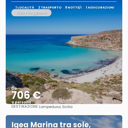
1 LOCALITÀ
2 TRASPORTO
5 NOTTE/I
1 ASSICURAZIONI
Volo+Soggiorno
Da
706 €
a persona
DESTINAZIONE:
Lampedusa, Sicilia
Vedere
Igea Marina tra sole,