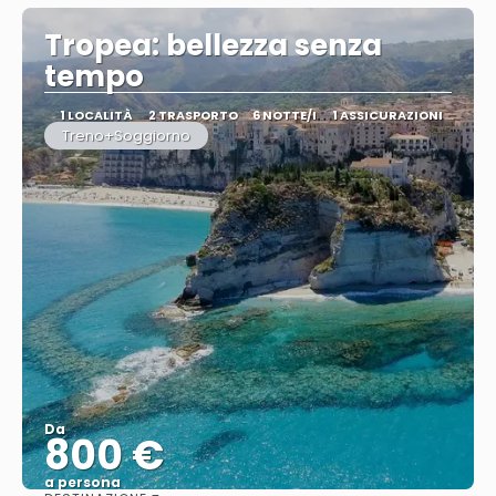
Tropea: bellezza senza
tempo
1 LOCALITÀ
2 TRASPORTO
6 NOTTE/I
1 ASSICURAZIONI
Treno+Soggiorno
Da
800 €
a persona