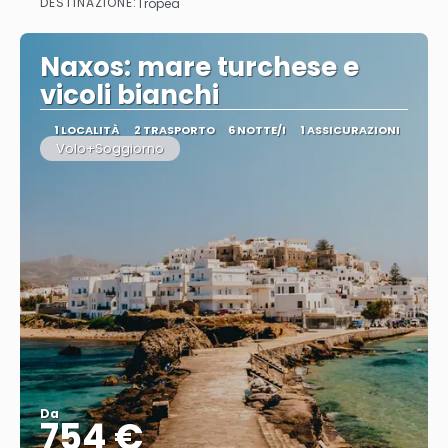
DESTINAZIONE:
Tropea
Vedere
Naxos: mare turchese e
vicoli bianchi
1 LOCALITÀ
2 TRASPORTO
6 NOTTE/I
1 ASSICURAZIONI
Volo+Soggiorno
Da
754 €