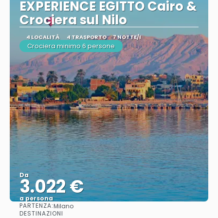
EXPERIENCE EGITTO Cairo &
Crociera sul Nilo
4 LOCALITÀ
4 TRASPORTO
7 NOTTE/I
Crociera minimo 6 persone
Da
3.022 €
a persona
PARTENZA:
Milano
Vedere
DESTINAZIONI