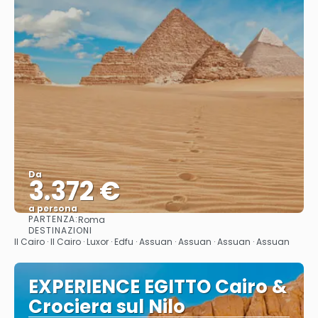
Da
3.372 €
a persona
PARTENZA:
Roma
Vedere
DESTINAZIONI
Il Cairo · Il Cairo · Luxor · Edfu · Assuan · Assuan · Assuan · Assuan
EXPERIENCE EGITTO Cairo &
Crociera sul Nilo