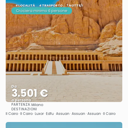
4 LOCALITÀ
4 TRASPORTO
7 NOTTE/I
Crociera minimo 6 persone
Da
3.501 €
a persona
PARTENZA:
Milano
Vedere
DESTINAZIONI
Il Cairo · Il Cairo · Luxor · Edfu · Assuan · Assuan · Assuan · Il Cairo