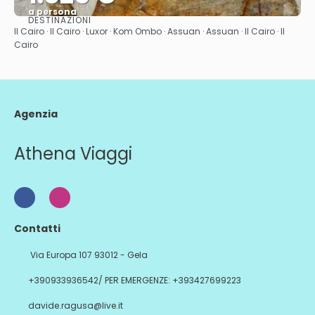
a persona
DESTINAZIONI
Vedere
Il Cairo · Il Cairo · Luxor · Kom Ombo · Assuan · Assuan · Il Cairo · Il
Cairo
Agenzia
Athena Viaggi
Contatti
Via Europa 107 93012 - Gela
+390933936542/ PER EMERGENZE: +393427699223
davide.ragusa@live.it