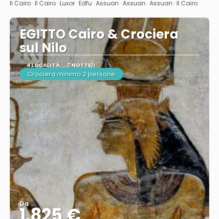
Il Cairo · Il Cairo · Luxor · Edfu · Assuan · Assuan · Assuan · Il Cairo
EGITTO Cairo & Crociera
sul Nilo
4 LOCALITÀ
7 NOTTE/I
Crociera minimo 2 persone
Da
1.825 €