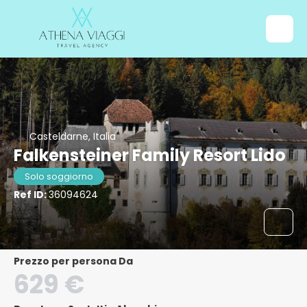
Casteldarne, Italia
Falkensteiner Family Resort Lido
Solo soggiorno
Ref ID:
36094624
Prezzo per persona Da
629 €