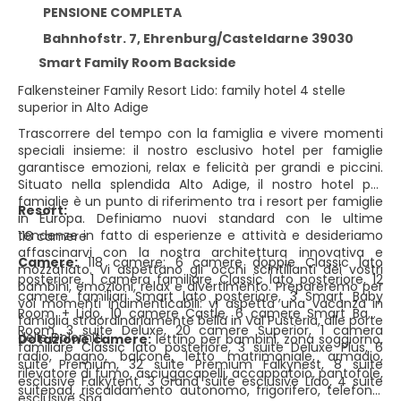
PENSIONE COMPLETA
Bahnhofstr. 7, Ehrenburg/Casteldarne 39030
Smart Family Room Backside
Falkensteiner Family Resort Lido: family hotel 4 stelle
superior in Alto Adige
Trascorrere del tempo con la famiglia e vivere momenti
speciali insieme: il nostro esclusivo hotel per famiglie
garantisce emozioni, relax e felicità per grandi e piccini.
Situato nella splendida Alto Adige, il nostro hotel per
famiglie è un punto di riferimento tra i resort per famiglie
Resort:
in Europa. Definiamo nuovi standard con le ultime
tendenze in fatto di esperienze e attività e desideriamo
118 camere
affascinarvi con la nostra architettura innovativa e
Camere:
118 camere: 6 camere doppie Classic lato
mozzafiato. Vi aspettano gli occhi scintillanti dei vostri
posteriore, 1 camera familiare Classic lato posteriore, 12
bambini, emozioni, relax e divertimento. Prepareremo per
camere familiari Smart lato posteriore, 3 Smart Baby
voi momenti indimenticabili: vi aspetta una vacanza in
Room + Lido, 10 camere Castle, 6 camere Smart Baby
famiglia straordinariamente bella in Val Pusteria, alle porte
Room, 3 suite Deluxe, 20 camere Superior, 1 camera
delle Dolomiti.
Dotazione camere:
lettino per bambini, zona soggiorno,
familiare Classic lato posteriore, 3 suite Deluxe Plus, 6
radio, bagno, balcone, letto matrimoniale, armadio,
suite Premium, 32 suite Premium Falkynest, 8 suite
rilevatore di fumo, asciugacapelli, accappatoio, pantofole,
esclusive Falkytent, 3 Grand suite esclusive Lido, 4 suite
suitepad, riscaldamento autonomo, frigorifero, telefono,
esclusive Spa