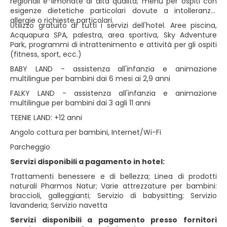
regionali e limonate di alta qualità; menù per ospiti con
esigenze dietetiche particolari dovute a intolleranze,
allergie o richieste particolari.
Utilizzo gratuito di tutti i servizi dell'hotel. Aree piscina,
Acquapura SPA, palestra, area sportiva, Sky Adventure
Park, programmi di intrattenimento e attività per gli ospiti
(fitness, sport, ecc.)
BABY LAND - assistenza all'infanzia e animazione
multilingue per bambini dai 6 mesi ai 2,9 anni
FALKY LAND - assistenza all'infanzia e animazione
multilingue per bambini dai 3 agli 11 anni
TEENIE LAND: +12 anni
Angolo cottura per bambini, Internet/Wi-Fi
Parcheggio
Servizi disponibili a pagamento in hotel:
Trattamenti benessere e di bellezza; Linea di prodotti
naturali Pharmos Natur; Varie attrezzature per bambini:
braccioli, galleggianti; Servizio di babysitting; Servizio
lavanderia; Servizio navetta
Servizi disponibili a pagamento presso fornitori