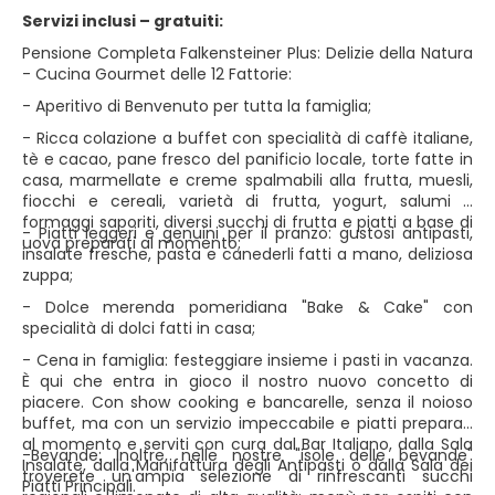
Servizi inclusi – gratuiti:
Pensione Completa Falkensteiner Plus: Delizie della Natura
- Cucina Gourmet delle 12 Fattorie:
- Aperitivo di Benvenuto per tutta la famiglia;
- Ricca colazione a buffet con specialità di caffè italiane,
tè e cacao, pane fresco del panificio locale, torte fatte in
casa, marmellate e creme spalmabili alla frutta, muesli,
fiocchi e cereali, varietà di frutta, yogurt, salumi e
formaggi saporiti, diversi succhi di frutta e piatti a base di
- Piatti leggeri e genuini per il pranzo: gustosi antipasti,
uova preparati al momento;
insalate fresche, pasta e canederli fatti a mano, deliziosa
zuppa;
- Dolce merenda pomeridiana "Bake & Cake" con
specialità di dolci fatti in casa;
- Cena in famiglia: festeggiare insieme i pasti in vacanza.
È qui che entra in gioco il nostro nuovo concetto di
piacere. Con show cooking e bancarelle, senza il noioso
buffet, ma con un servizio impeccabile e piatti preparati
al momento e serviti con cura dal Bar Italiano, dalla Sala
-Bevande: Inoltre, nelle nostre "isole delle bevande"
Insalate, dalla Manifattura degli Antipasti o dalla Sala dei
troverete un'ampia selezione di rinfrescanti succhi
Piatti Principali.