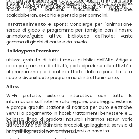
cambia ogni giorno per i più piccoli dagli 11 mesi ai 3 anni:
il bagnetto, babyphone, passeggino, marsupio, bavaglino,
pappe, zuppe e menù del giorno preparati al momento;
triciclo per bambini, macchinina, seggiolone,
scaldabiberon, secchio e pentola per pannolini.
Intrattenimento e sport:
Concierge per l'animazione,
serate di gioco e programma per famiglie con il nostro
animatore/guida attiva. biblioteca dell'hotel; vasta
gamma di giochi di carte e da tavolo
Holidaypass Premium:
utilizzo gratuito di tutti i mezzi pubblici dell'Alto Adige e
ricco programma di attività, partecipazione alle attività e
al programma per bambini offerto dalla regione; La sera:
ricco e diversificato programma di intrattenimento;
Altro:
Wi-Fi gratuito; sistema interattivo con tutte le
informazioni sull'hotel e sulla regione; parcheggio esterno
e garage gratuiti; stazione di ricarica per auto elettriche;
Servizi a pagamento in hotel: trattamenti benessere e di
bellezza; linea di prodotti naturali Pharmos Natur; varie
Animali domestici:
attrezzature per bambini: braccioli, galleggianti; servizio di
babysitting; servizio lavanderia; servizio navetta.
Animali domestici non ammessi.