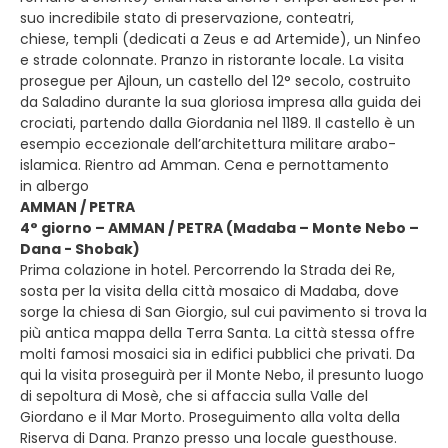
suo incredibile stato di preservazione, conteatri,
chiese, templi (dedicati a Zeus e ad Artemide), un Ninfeo
e strade colonnate. Pranzo in ristorante locale. La visita
prosegue per Ajloun, un castello del 12° secolo, costruito
da Saladino durante la sua gloriosa impresa alla guida dei
crociati, partendo dalla Giordania nel 1189. Il castello è un
esempio eccezionale dell’architettura militare arabo-
islamica. Rientro ad Amman. Cena e pernottamento
in albergo
AMMAN / PETRA
4° giorno – AMMAN / PETRA (Madaba – Monte Nebo –
Dana - Shobak)
Prima colazione in hotel. Percorrendo la Strada dei Re,
sosta per la visita della città mosaico di Madaba, dove
sorge la chiesa di San Giorgio, sul cui pavimento si trova la
più antica mappa della Terra Santa. La città stessa offre
molti famosi mosaici sia in edifici pubblici che privati. Da
qui la visita proseguirà per il Monte Nebo, il presunto luogo
di sepoltura di Mosè, che si affaccia sulla Valle del
Giordano e il Mar Morto. Proseguimento alla volta della
Riserva di Dana. Pranzo presso una locale guesthouse.