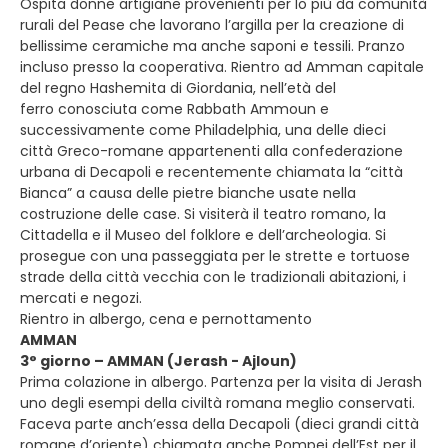
Ospita donne artigiane provenienti per lo più da comunità
rurali del Pease che lavorano l’argilla per la creazione di
bellissime ceramiche ma anche saponi e tessili. Pranzo
incluso presso la cooperativa. Rientro ad Amman capitale
del regno Hashemita di Giordania, nell’età del
ferro conosciuta come Rabbath Ammoun e
successivamente come Philadelphia, una delle dieci
città Greco-romane appartenenti alla confederazione
urbana di Decapoli e recentemente chiamata la “città
Bianca” a causa delle pietre bianche usate nella
costruzione delle case. Si visiterà il teatro romano, la
Cittadella e il Museo del folklore e dell’archeologia. Si
prosegue con una passeggiata per le strette e tortuose
strade della città vecchia con le tradizionali abitazioni, i
mercati e negozi.
Rientro in albergo, cena e pernottamento
AMMAN
3° giorno – AMMAN (Jerash - Ajloun)
Prima colazione in albergo. Partenza per la visita di Jerash
uno degli esempi della civiltà romana meglio conservati.
Faceva parte anch’essa della Decapoli (dieci grandi città
romane d’oriente) chiamata anche Pompei dell’Est per il