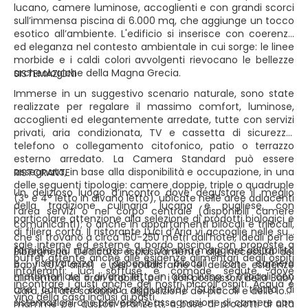
lucano, camere luminose, accoglienti e con grandi scorci
sull’immensa piscina di 6.000 mq, che aggiunge un tocco
esotico all’ambiente. L'edificio si inserisce con coerenza
ed eleganza nel contesto ambientale in cui sorge: le linee
morbide e i caldi colori avvolgenti rievocano le bellezze
archeologiche della Magna Grecia.
SISTEMAZIONI
Immerse in un suggestivo scenario naturale, sono state
realizzate per regalare il massimo comfort, luminose,
accoglienti ed elegantemente arredate, tutte con servizi
privati, aria condizionata, TV e cassetta di sicurezza,
telefono o collegamento citofonico, patio o terrazzo
esterno arredato. La Camera Standard può essere
assegnata, in base alla disponibilità e occupazione, in una
RISTORANTE
delle seguenti tipologie: camere doppie, triple o quadruple
Un delizioso luogo d’incontro dove degustare il meglio
(3° e 4° letto in divano letto), ubicate nelle aree adiacenti
della tradizione culinaria lucana e pugliese, con
l’area servizi o nel corpo centrale (disponibili camere
particolare attenzione alla selezione di prodotti biologici e
comunicanti); o anche in appartamenti bilocali e trilocali,
di filiera corta. Il ristorante Luci d’Aria vi accoglie nelle sue
che si trovano a circa 150-250 metri dall’hotel, ideali per le
sale interne ed esterne a bordo piscina, con proposte a
famiglie più numerose e per chi ama maggiore abitabilità
Biberoneria. Dedicata esclusivamente alle necessità dei
buffet attente anche alle esigenze alimentari degli ospiti
e riservatezza (disponibili bilocali con camera
baby (0/3 anni) e per soddisfarne le delicate esigenze
intolleranti: luci soffuse e comode sedute, dove
matrimoniale e divano letto in area living o trilocali con
alimentari. Ad orari stabiliti, per i soli possessori della Baby
incontrare i gusti anche dei nostri piccoli ospiti. Acqua e
una camera doppia aggiuntiva). Suite: si tratta di
Card, le Tate saranno a disposizione dei piccoli e delle loro
vino della casa inclusi ai pasti.
sistemazioni che prevedono assegnazione di camere con
mamme per gustosi pranzetti, a base di prodotti di alta