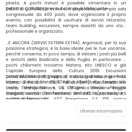
pineta. A pochi minuti è possibile cimentarsi in un
percorso golfistico presso il campo di Metaponto.
EVENTI E CONGRESSI: in hotel è disponibile un’ampia sala
congressuale da 400 posti, dove organizzare il proprio
evento, con possibilità di usufruire di servizi ristorativi,
team building, escursioni, sempre assistiti da uno staff
professionale e organizzato.
…E ANCORA (SERVIZI ESTERNI EXTRA). Argonauti, per la sua
posizione strategica, è la base ideale per le tue vacanze,
perché consente, in poco tempo, di visitare i posti più belli
e antichi della Basilicata e della Puglia. In particolare a
pochi chilometri troviamo Matera, sito UNESCO e già
Capitale Europea della Cultura 2019. Escursioni
personalizzate o di gruppo di mezza giornata o giornata
COME RAGGIUNGERCI. Indirizzo: c.da Lido di Macchia - Fraz.
intera: i Sassi di Matera, i Trulli di Alberobello, Taranto via
Marina di Pisticci - 75015 Pisticci (MT). Autostrada A14:
mare, Metaponto e la Magna Grecia. Percorsi
uscita Taranto Barriera, S.S. 106 Jonica direzione Reggio
enogastronomici. Trasferimenti dedicati da/per aeroporti
Calabria, uscita San Teodoro, Km 442. Autostrada A3:
e stazioni ferroviarie.
uscita Potenza, S.S. 407 Basentana, S.S. 106 Jonica
direzione Reggio Calabria, uscita San Teodoro, Km 442. In
treno: stazione di Metaponto a 13 km. In bus: fino alla
Ulteriori informazioni
stazione di Metaponto a 13 km. In aereo: aeroporto di Bari
a 124 km; aeroporto di Brindisi a 129 km.