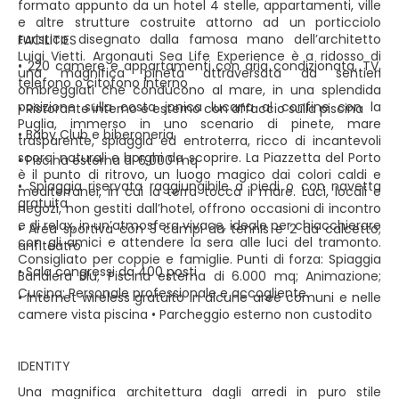
formato appunto da un hotel 4 stelle, appartamenti, ville
e altre strutture costruite attorno ad un porticciolo
turistico disegnato dalla famosa mano dell’architetto
FACILITIES
Luigi Vietti. Argonauti Sea Life Experience è a ridosso di
• 220 camere e appartamenti con aria condizionata, TV,
una magnifica pineta attraversata da sentieri
telefono o citofono interno
ombreggiati che conducono al mare, in una splendida
posizione sulla costa jonica lucana al confine con la
• Ristorante interno e esterno con affaccio sulla piscina
Puglia, immerso in uno scenario di pinete, mare
• Baby Club e biberoneria
trasparente, spiaggia ed entroterra, ricco di incantevoli
scorci naturali e borghi da scoprire. La Piazzetta del Porto
• Piscina esterna di 6.000 mq
è il punto di ritrovo, un luogo magico dai colori caldi e
• Spiaggia riservata raggiungibile a piedi o con navetta
mediterranei, in cui la terra tocca il mare. Luci, locali e
gratuita
negozi, non gestiti dall’hotel, offrono occasioni di incontro
e di relax, in un’atmosfera vivace, ideale per chiacchierare
• Area sportiva con 3 campi da tennis e 2 da calcetto;
con gli amici e attendere la sera alle luci del tramonto.
anfiteatro
Consigliato per coppie e famiglie. Punti di forza: Spiaggia
• Sala congressi da 400 posti
Bandiera Blu; Piscina esterna di 6.000 mq; Animazione;
Cucina; Personale professionale e accogliente.
• Internet wireless gratuito in alcune aree comuni e nelle
camere vista piscina • Parcheggio esterno non custodito
IDENTITY
Una magnifica architettura dagli arredi in puro stile