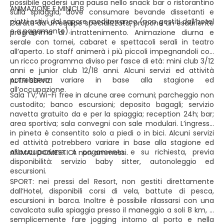
possibile godersi una pausa nello snack bar o ristorantino
ANIMAZIONE E MINICLB
sulla spiaggia, dove consumare bevande dissetanti e
piatti estivi dal sapore mediterraneo (non gestiti dall’hotel
Curata da un’equipe specializzata, propone un esauriente
e a pagamento).
programma di intrattenimento. Animazione diurna e
serale con tornei, cabaret e spettacoli serali in teatro
all’aperto. Lo staff animerà i più piccoli impegnandoli con
un ricco programma diviso per fasce di età: mini club 3/12
anni e junior club 12/18 anni. Alcuni servizi ed attività
potrebbero variare in base alla stagione ed
ALTRI SERVIZI
all’occupazione.
Sala TV; Wi-Fi free in alcune aree comuni; parcheggio non
custodito; banco escursioni; deposito bagagli; servizio
navetta gratuito da e per la spiaggia; reception 24h; bar;
area sportiva; sala convegni con sale modulari. L’ingresso
in pineta è consentito solo a piedi o in bici. Alcuni servizi
ed attività potrebbero variare in base alla stagione ed
all’occupazione. A pagamento e su richiesta, previa
ANIMALI DOMESTICI: non ammessi.
disponibilità: servizio baby sitter, autonoleggio ed
escursioni.
SPORT: nei pressi del Resort, non gestiti direttamente
dall’Hotel, disponibili corsi di vela, battute di pesca,
escursioni in barca. Inoltre è possibile rilassarsi con una
cavalcata sulla spiaggia presso il maneggio a soli 8 km, o
semplicemente fare jogging intorno al porto e nella