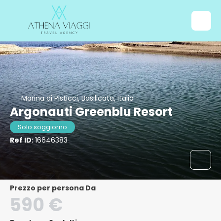
Marina di Pisticci, Basilicata, Italia
Argonauti Greenblu Resort
Solo soggiorno
Ref ID:
16646383
Prezzo per persona Da
590 €